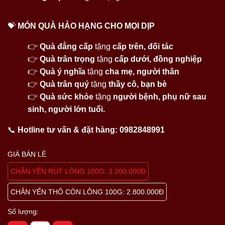
💝
MÓN QUÀ HẢO HẠNG CHO MỌI DỊP
👉
Quà đẳng cấp
tặng
cấp trên, đối tác
👉
Quà trân trọng
tặng
cấp dưới, đồng nghiệp
👉
Quà ý nghĩa
tặng
cha mẹ, người thân
👉
Quà trân quý
tặng
thầy cô, bạn bè
👉
Quà sức khỏe
tặng
người bệnh, phụ nữ sau
sinh, người lớn tuổi.
📞
Hotline tư vấn & đặt hàng:
0982848991
GIÁ BÁN LẺ
CHÂN YẾN RÚT LÔNG 100G: 3.200.000Đ
CHÂN YẾN THÔ CÒN LÔNG 100G: 2.800.000Đ
Số lượng: