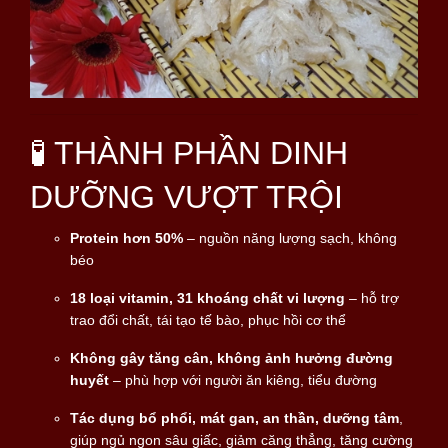
🧪 THÀNH PHẦN DINH
DƯỠNG VƯỢT TRỘI
Protein hơn 50%
– nguồn năng lượng sạch, không
béo
18 loại vitamin, 31 khoáng chất vi lượng
– hỗ trợ
trao đổi chất, tái tạo tế bào, phục hồi cơ thể
Không gây tăng cân, không ảnh hưởng đường
huyết
– phù hợp với người ăn kiêng, tiểu đường
Tác dụng bổ phổi, mát gan, an thần, dưỡng tâm
,
giúp ngủ ngon sâu giấc, giảm căng thẳng, tăng cường