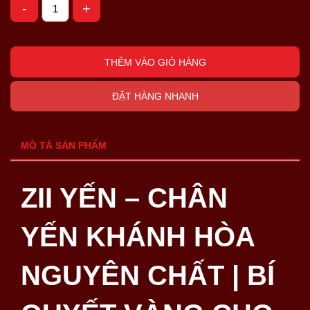
-
+
THÊM VÀO GIỎ HÀNG
ĐẶT HÀNG NHANH
MÔ TẢ SẢN PHẨM
ZII YẾN – CHÂN
YẾN KHÁNH HÒA
NGUYÊN CHẤT | BÍ