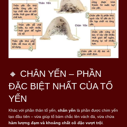
🔸 CHÂN YẾN – PHẦN
ĐẶC BIỆT NHẤT CỦA TỔ
YẾN
Khác với phần thân tổ yến,
chân yến
là phần được chim yến
tạo đầu tiên – vừa giúp tổ bám chắc lên vách đá, vừa chứa
hàm lượng đạm và khoáng chất cô đặc vượt trội
.