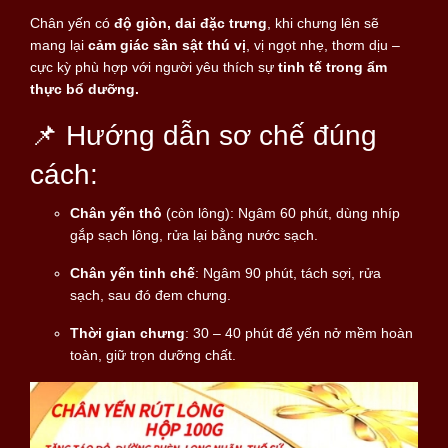
Chân yến có
độ giòn, dai đặc trưng
, khi chưng lên sẽ
mang lại
cảm giác sần sật thú vị
, vị ngọt nhẹ, thơm dịu –
cực kỳ phù hợp với người yêu thích sự
tinh tế trong ẩm
thực bổ dưỡng.
📌 Hướng dẫn sơ chế đúng
cách:
Chân yến thô
(còn lông): Ngâm 60 phút, dùng nhíp
gắp sạch lông, rửa lại bằng nước sạch.
Chân yến tinh chế
: Ngâm 90 phút, tách sợi, rửa
sạch, sau đó đem chưng.
Thời gian chưng
: 30 – 40 phút để yến nở mềm hoàn
toàn, giữ trọn dưỡng chất.