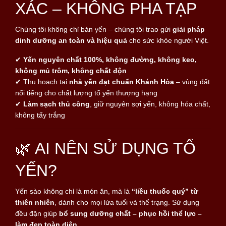
XÁC – KHÔNG PHA TẠP
Chúng tôi không chỉ bán yến – chúng tôi trao gửi
giải pháp
dinh dưỡng an toàn và hiệu quả
cho sức khỏe người Việt.
✔
Yến nguyên chất 100%, không đường, không keo,
không mủ trôm, không chất độn
✔ Thu hoạch tại
nhà yến đạt chuẩn Khánh Hòa
– vùng đất
nổi tiếng cho chất lượng tổ yến thượng hạng
✔
Làm sạch thủ công
, giữ nguyên sợi yến, không hóa chất,
không tẩy trắng
🌿 AI NÊN SỬ DỤNG TỔ
YẾN?
Yến sào không chỉ là món ăn, mà là
“liều thuốc quý” từ
thiên nhiên
, dành cho mọi lứa tuổi và thể trạng. Sử dụng
đều đặn giúp
bổ sung dưỡng chất – phục hồi thể lực –
làm đẹp toàn diện.