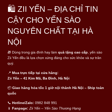
🛍 ZII YẾN – ĐỊA CHỈ TIN
CẬY CHO YẾN SÀO
NGUYÊN CHẤT TẠI HÀ
NỘI
🎁 Dùng trong gia đình hay làm
quà tặng cao cấp
, yến sào
Zii Yến đều là lựa chọn xứng đáng cho sức khỏe và sự trân
quý.
📍
Mua trực tiếp tại cửa hàng:
Zii Yến – 41 Kim Mã, Ba Đình, Hà Nội
📦
Giao hàng hỏa tốc 1 giờ nội thành Hà Nội – Ship toàn
quốc
📞
Hotline/Zalo:
0982 848 991
📱
Fanpage:
Zii Yến – Yến Sào Thượng Hạng