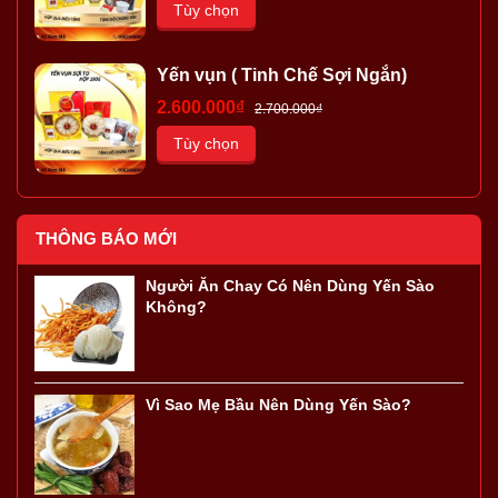
Tùy chọn
Yến vụn ( Tinh Chế Sợi Ngắn)
2.600.000₫
2.700.000₫
Tùy chọn
THÔNG BÁO MỚI
Người Ăn Chay Có Nên Dùng Yến Sào
Không?
Vì Sao Mẹ Bầu Nên Dùng Yến Sào?