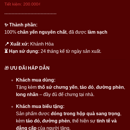
Tiết kiệm:
200.000₫
------------------------------------
✨ Thành phần:
100%
chân yến nguyên chất
, đã được
làm sạch
📍 Xuất xứ:
Khánh Hòa
⏳ Hạn sử dụng:
24 tháng kể từ ngày sản xuất.
🎁
ƯU ĐÃI HẤP DẪN
Khách mua dùng:
Tặng kèm
thố sứ chưng yến
,
táo đỏ
,
đường phèn
,
long nhãn
– đầy đủ để chưng tại nhà.
Khách mua biếu tặng:
Sản phẩm được
đóng trong hộp quà sang trọng
,
kèm
táo đỏ, đường phèn
, thể hiện sự
tinh tế và
đẳng cấp
của người tặng.