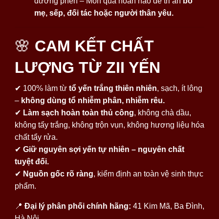
đường phèn – Món quà hoàn hảo để tri ân
bố
mẹ, sếp, đối tác hoặc người thân yêu.
🌸
CAM KẾT CHẤT
LƯỢNG TỪ ZII YẾN
✔ 100% làm từ
tổ yến trắng thiên nhiên
, sạch, ít lông
–
không dùng tổ nhiễm phân, nhiễm rêu.
✔
Làm sạch hoàn toàn thủ công
, không chà dầu,
không tẩy trắng, không trộn vụn, không hương liệu hóa
chất tẩy rửa.
✔
Giữ nguyên sợi yến tự nhiên – nguyên chất
tuyệt đối.
✔
Nguồn gốc rõ ràng
, kiểm định an toàn vệ sinh thực
phẩm.
📍
Đại lý phân phối chính hãng:
41 Kim Mã, Ba Đình,
Hà Nội