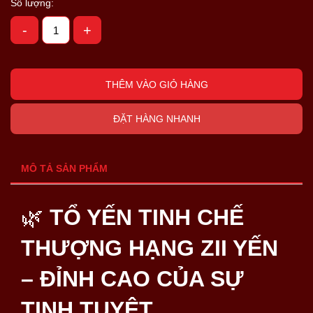
Số lượng:
-
+
THÊM VÀO GIỎ HÀNG
ĐẶT HÀNG NHANH
MÔ TẢ SẢN PHẨM
🌿
TỔ YẾN TINH CHẾ
THƯỢNG HẠNG ZII YẾN
– ĐỈNH CAO CỦA SỰ
TINH TUYỆT.