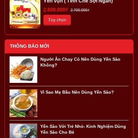
Yến vụn ( Tinh Chế Sợi Ngắn)
2.600.000₫
2.700.000₫
Tùy chọn
THÔNG BÁO MỚI
Người Ăn Chay Có Nên Dùng Yến Sào
Không?
Vì Sao Mẹ Bầu Nên Dùng Yến Sào?
Yến Sào Với Trẻ Nhỏ- Kinh Nghiệm Dùng
Yến Sào Cho Bé