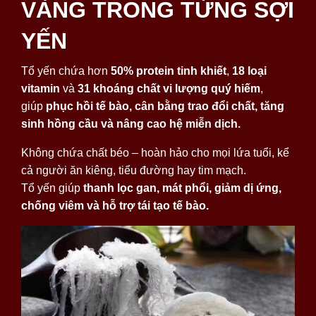
VÀNG TRONG TỪNG SỢI
YẾN
Tổ yến chứa hơn
50% protein tinh khiết
,
18 loại
vitamin
và
31 khoáng chất vi lượng quý hiếm
,
giúp
phục hồi tế bào, cân bằng trao đổi chất, tăng
sinh hồng cầu và nâng cao hệ miễn dịch.
Không chứa chất béo – hoàn hảo cho mọi lứa tuổi, kể
cả người ăn kiêng, tiểu đường hay tim mạch.
Tổ yến giúp
thanh lọc gan, mát phổi, giảm dị ứng,
chống viêm và hỗ trợ tái tạo tế bào.