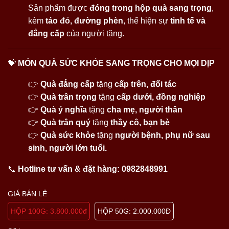
Sản phẩm được
đóng trong hộp quà sang trọng
,
kèm
táo đỏ, đường phèn
, thể hiện sự
tinh tế và
đẳng cấp
của người tặng.
💝
MÓN QUÀ SỨC KHỎE SANG TRỌNG CHO MỌI DỊP
👉
Quà đẳng cấp
tặng
cấp trên, đối tác
👉
Quà trân trọng
tặng
cấp dưới, đồng nghiệp
👉
Quà ý nghĩa
tặng
cha mẹ, người thân
👉
Quà trân quý
tặng
thầy cô, bạn bè
👉
Quà sức khỏe
tặng
người bệnh, phụ nữ sau
sinh, người lớn tuổi.
📞
Hotline tư vấn & đặt hàng:
0982848991
GIÁ BÁN LẺ
HỘP 100G: 3.800.000đ
HỘP 50G: 2.000.000Đ