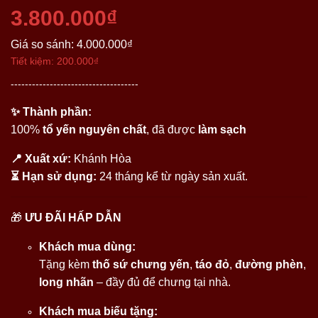
3.800.000₫
Giá so sánh:
4.000.000₫
Tiết kiệm:
200.000₫
------------------------------------
✨ Thành phần:
100%
tổ yến nguyên chất
, đã được
làm sạch
📍 Xuất xứ:
Khánh Hòa
⏳ Hạn sử dụng:
24 tháng kể từ ngày sản xuất.
🎁
ƯU ĐÃI HẤP DẪN
Khách mua dùng:
Tặng kèm
thố sứ chưng yến
,
táo đỏ
,
đường phèn
,
long nhãn
– đầy đủ để chưng tại nhà.
Khách mua biếu tặng: