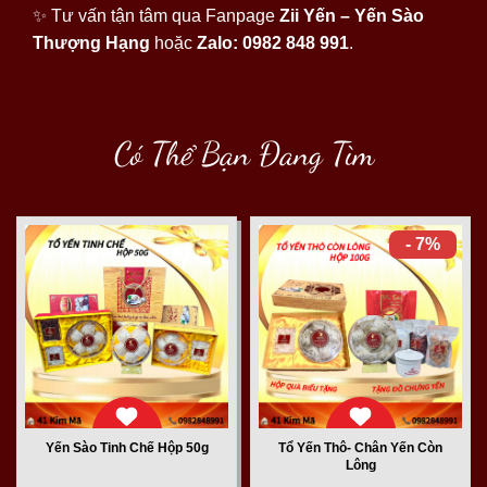
✨ Tư vấn tận tâm qua Fanpage
Zii Yến – Yến Sào
Thượng Hạng
hoặc
Zalo: 0982 848 991
.
Có Thể Bạn Đang Tìm
- 7%
Yến Sào Tinh Chế Hộp 50g
Tổ Yến Thô- Chân Yến Còn
Lông