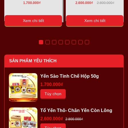
1.700.000₫
2.600.000₫
2.800.000₫
Xem chi tiết
Xem chi tiết
SẢN PHẨM YÊU THÍCH
Yến Sào Tinh Chế Hộp 50g
1.700.000₫
Tùy chọn
Tổ Yến Thô- Chân Yến Còn Lông
2.600.000₫
2.800.000₫