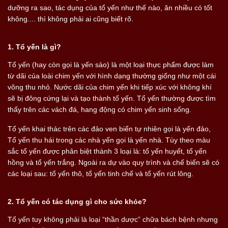
dưỡng ra sao, tác dụng của tổ yến như thế nào, ăn nhiều có tốt
không.... thì không phải ai cũng biết rõ.
1. Tổ yến là gì?
Tổ yến (hay còn gọi là yến sào) là một loại thực phẩm được làm
từ dãi của loài chim yến với hình dạng thường giống như một cái
võng thu nhỏ. Nước dãi của chim yến khi tiếp xúc với không khí
sẽ bị đông cứng lại và tạo thành tổ yến. Tổ yến thường được tìm
thấy trên các vách đá, hang động có chim yến sinh sống.
Tổ yến khai thác trên các đảo ven biển tự nhiên gọi là yến đảo,
Tổ yến thu hái trong các nhà yến gọi là yến nhà. Tùy theo màu
sắc tổ yến được phân biệt thành 3 loại là: tổ yến huyết, tổ yến
hồng và tổ yến trắng. Ngoài ra dự vào quy trình và chế biến sẽ có
các loại sau: tổ yến thô, tổ yến tinh chế và tổ yến rút lông.
2. Tổ yến có tác dụng gì cho sức khỏe?
Tổ yến tuy không phải là loại “thần dược” chữa bách bệnh nhưng