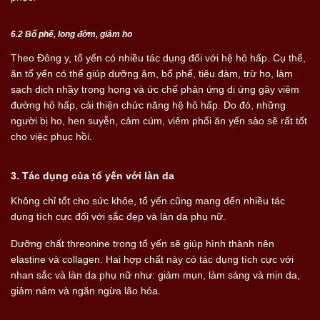
6.2 Bổ phế, long đờm, giảm ho
Theo Đông y, tổ yến có nhiều tác dụng đối với hệ hô hấp. Cụ thể,
ăn tổ yến có thể giúp dưỡng âm, bổ phế, tiêu đàm, trừ ho, làm
sạch dịch nhầy trong họng và ức chế phản ứng dị ứng gây viêm
đường hô hấp, cải thiện chức năng hệ hô hấp. Do đó, những
người bị ho, hen suyễn, cảm cúm, viêm phổi ăn yến sào sẽ rất tốt
cho việc phục hồi.
3. Tác dụng của tổ yến với làn da
Không chỉ tốt cho sức khỏe, tổ yến cũng mang đến nhiều tác
dụng tích cực đối với sắc đẹp và làn da phụ nữ.
Dưỡng chất threonine trong tổ yến sẽ giúp hình thành nên
elastine và collagen. Hai hợp chất này có tác dụng tích cực với
nhan sắc và làn da phụ nữ như: giảm mụn, làm sáng và mịn da,
giảm nám và ngăn ngừa lão hóa.