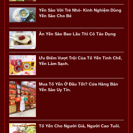
Yến Sào Với Trẻ Nhỏ- Kinh Nghiệm Dùng
Yến Sào Cho Bé
Ăn Yến Sào Bao Lâu Thì Có Tác Dụng
Ưu Điểm Vượt Trội Của Tổ Yến Tinh Chế,
Yến Làm Sạch.
Mua Tổ Yến Ở Đâu Tốt? Cửa Hàng Bán
Yến Sào Uy Tín.
Tổ Yến Cho Người Già, Người Cao Tuổi.