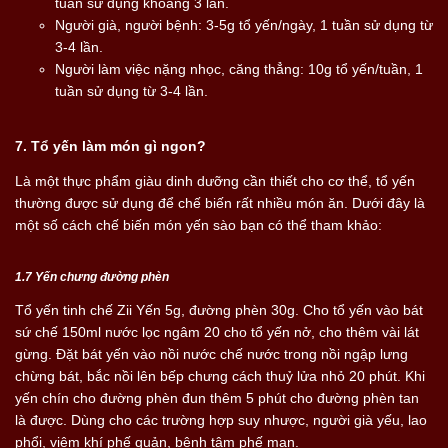
tuần sử dụng khoảng 3 lần.
Người già, người bệnh: 3-5g tổ yến/ngày, 1 tuần sử dụng từ
3-4 lần.
Người làm việc nặng nhọc, căng thẳng: 10g tổ yến/tuần, 1
tuần sử dụng từ 3-4 lần.
7. Tổ yến làm món gì ngon?
Là một thực phẩm giàu dinh dưỡng cần thiết cho cơ thể, tổ yến
thường được sử dụng để chế biến rất nhiều món ăn. Dưới đây là
một số cách chế biến món yến sào bạn có thể tham khảo:
1.7 Yến chưng đường phèn
Tổ yến tinh chế Zii Yến 5g, đường phèn 30g. Cho tổ yến vào bát
sứ chế 150ml nước lọc ngâm 20 cho tổ yến nở, cho thêm vài lát
gừng. Đặt bát yến vào nồi nước chế nước trong nồi ngập lưng
chừng bát, bắc nồi lên bếp chưng cách thuỷ lửa nhỏ 20 phút. Khi
yến chín cho đường phèn đun thêm 5 phút cho đường phèn tan
là được. Dùng cho các trường hợp suy nhược, người già yếu, lao
phổi, viêm khí phế quản, bệnh tâm phế mạn.