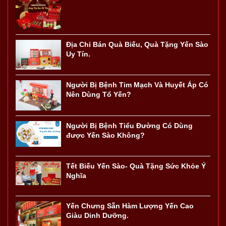
Địa Chỉ Bán Quà Biếu, Quà Tặng Yến Sào
Uy Tín.
Người Bị Bệnh Tim Mạch Và Huyết Áp Có
Nên Dùng Tổ Yến?
Người Bị Bệnh Tiểu Đường Có Dùng
được Yến Sào Không?
Tết Biếu Yến Sào- Quà Tặng Sức Khỏe Ý
Nghĩa
Yến Chưng Sẵn Hàm Lượng Yến Cao
Giàu Dinh Dưỡng.