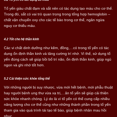
Tổ yến giàu chất đạm và sắt nên có tác dụng tạo máu cho cơ thể.
Trong đó, sắt có vai trò quan trọng trong tổng hợp hemoglobin –
chất vận chuyển oxy cho các tế bào trong cơ thể, ngăn ngừa
nguy cơ thiếu máu.
4.2 Tốt cho hệ thần kinh
Các vi chất dinh dưỡng như kẽm, đồng,…có trong tổ yến có tác
dụng ổn định thần kinh và tăng cường trí nhớ. Vì thế, sử dụng tổ
yến đúng cách sẽ giúp bồi bổ trí não, ổn định thần kinh, giúp ngủ
ngon và ghi nhớ tốt hơn.
5.2 Cải thiện sức khỏe tổng thể
Với những người bị suy nhược, vừa mới hết bệnh, mới phẫu thuật
hay người bệnh ung thư vừa xạ trị,…ăn tổ yến sẽ giúp cải thiện
sức khỏe nhanh chóng. Lý do là vì tổ yến có thể cung cấp nhiều
năng lượng cho cơ thể cũng như những thành phần trong tổ yến
tham gia vào quá trình tái tạo tế bào, giúp bệnh nhân mau hồi
phục.