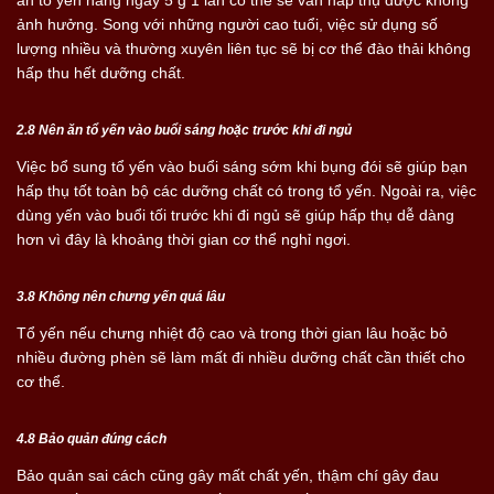
ăn tổ yến hàng ngày 5 g 1 lần có thể sẽ vẫn hấp thụ được không
ảnh hưởng. Song với những người cao tuổi, việc sử dụng số
lượng nhiều và thường xuyên liên tục sẽ bị cơ thể đào thải không
hấp thu hết dưỡng chất.
2.8 Nên ăn tổ yến vào buổi sáng hoặc trước khi đi ngủ
Việc bổ sung tổ yến vào buổi sáng sớm khi bụng đói sẽ giúp bạn
hấp thụ tốt toàn bộ các dưỡng chất có trong tổ yến. Ngoài ra, việc
dùng yến vào buổi tối trước khi đi ngủ sẽ giúp hấp thụ dễ dàng
hơn vì đây là khoảng thời gian cơ thể nghỉ ngơi.
3.8 Không nên chưng yến quá lâu
Tổ yến nếu chưng nhiệt độ cao và trong thời gian lâu hoặc bỏ
nhiều đường phèn sẽ làm mất đi nhiều dưỡng chất cần thiết cho
cơ thể.
4.8 Bảo quản đúng cách
Bảo quản sai cách cũng gây mất chất yến, thậm chí gây đau