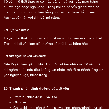
Tổ yến thô thật thường có màu trắng ngà voi hoặc màu trắng
nuước gạo hoặc ngà vàng. Trong khi đó, tổ yến giả thường có
màu trắng trong được làm bằng bột rau câu hoặc bằng keo
Agenat trộn lẫn với tinh bột mì (sắn).
2.9 Dựa vào mùi vị
Tổ yến thô thật có mùi vị tanh mát và mùi hơi ẩm mốc riêng biệt.
Trong khi tổ yến làm giả thường có mùi lạ và hăng hắc.
3.9 Thử ngâm tổ yến vào nước
Nếu tổ yến làm giả thì khi gặp nước sẽ tan nhão ra. Tổ yến thật
khi ngâm hoặc nấu đều không tan nhão, mà rã ra thành từng sợi
yến nguyên vẹn, nước trong.
10. Thành phần dinh dưỡng của tổ yến
Protein (chứa 42.8 – 54.9%).
Glucose.
Các acid amin cần thiết như cysteine, phenylalanin, tyrosin,