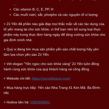
…
Các vitamin B, C, E, PP, H
Các muối natri, sắt, photpho và các nguyên tố vi lượng.
+ Zii Yến đã phần nào giải đáp mọi thắc mắc về các tác dụng của
tổ yến mang lại cho sức khỏe, vì thế bạn nên bổ sung loại thực
phẩm này trong thực đơn hàng ngày để tăng cường sức khỏe cho
gia đình mình nhé.
+ Quý vị đang tìm mua sản phẩm yến sào chất lượng hãy yên
tâm lựa chọn yến sào Zii Yến.
+ Với slogan "Yến ngọc cho sức khỏe vàng" Zii Yến luôn đồng
hành cùng sức khỏe của quý khách hàng và cộng đồng.
+ Website chi tiết:
https://yenviethanoi.com/
+ Mua hàng trực tiếp: Yến sào Nha Trang 41 Kim Mã- Ba Đình-
HN
+ Hotline liên hệ:
0982848991