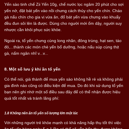
Yến sào tinh chế Zii Yến 10g, chế nước lọc ngâm 20 phút cho sợi
yến nở, đặt bát yến vào nồi chưng cách thủy cho yến chín. Cháo
gà nấu chín cho gia vị vừa ăn, đổ bát yến vừa chưng vào khuấy
đều đun sôi lên là được. Dùng cho người mới ốm dậy, người suy
nhược cần khôi phục sức khỏe.
Ngoài ra, tổ yến chưng cùng long nhãn, đông trùng, hạt sen, táo
đỏ,...thành các món chè yến bổ dưỡng, hoặc nấu súp cùng thịt
gà, nấm ngân nhĩ v...v...
8. Một số lưu ý khi ăn tổ yến
Có thể nói, giá thành để mua yến sào không hề rẻ và không phải
gia đình nào cũng có điều kiện để mua. Do đó khi sử dụng tổ yến
bạn nên ghi nhớ một số điều sau đây để có thể nhận được hiệu
quả tốt nhất và tránh lãng phí:
1.8 Không nên ăn tổ yến số lượng lớn một lúc
Với những người trẻ khỏe mạnh có khả năng hấp thụ tốt thì việc