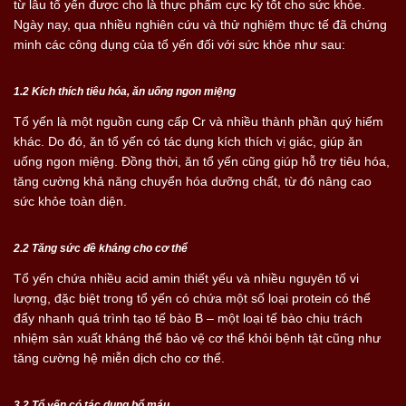
từ lâu tổ yến được cho là thực phẩm cực kỳ tốt cho sức khỏe.
Ngày nay, qua nhiều nghiên cứu và thử nghiệm thực tế đã chứng
minh các công dụng của tổ yến đối với sức khỏe như sau:
1.2 Kích thích tiêu hóa, ăn uống ngon miệng
Tổ yến là một nguồn cung cấp Cr và nhiều thành phần quý hiếm
khác. Do đó, ăn tổ yến có tác dụng kích thích vị giác, giúp ăn
uống ngon miệng. Đồng thời, ăn tổ yến cũng giúp hỗ trợ tiêu hóa,
tăng cường khả năng chuyển hóa dưỡng chất, từ đó nâng cao
sức khỏe toàn diện.
2.2 Tăng sức đề kháng cho cơ thể
Tổ yến chứa nhiều acid amin thiết yếu và nhiều nguyên tố vi
lượng, đặc biệt trong tổ yến có chứa một số loại protein có thể
đẩy nhanh quá trình tạo tế bào B – một loại tế bào chịu trách
nhiệm sản xuất kháng thể bảo vệ cơ thể khỏi bệnh tật cũng như
tăng cường hệ miễn dịch cho cơ thể.
3.2 Tổ yến có tác dụng bổ máu