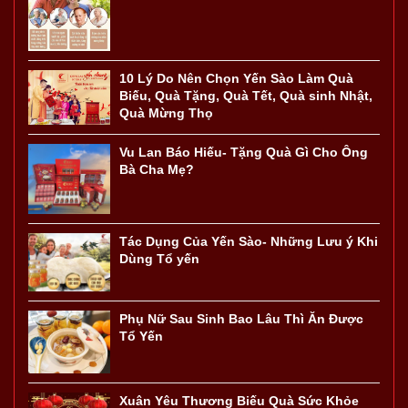
10 Lý Do Nên Chọn Yến Sào Làm Quà
Biếu, Quà Tặng, Quà Tết, Quà sinh Nhật,
Quà Mừng Thọ
Vu Lan Báo Hiếu- Tặng Quà Gì Cho Ông
Bà Cha Mẹ?
Tác Dụng Của Yến Sào- Những Lưu ý Khi
Dùng Tổ yến
Phụ Nữ Sau Sinh Bao Lâu Thì Ăn Được
Tổ Yến
Xuân Yêu Thương Biếu Quà Sức Khỏe