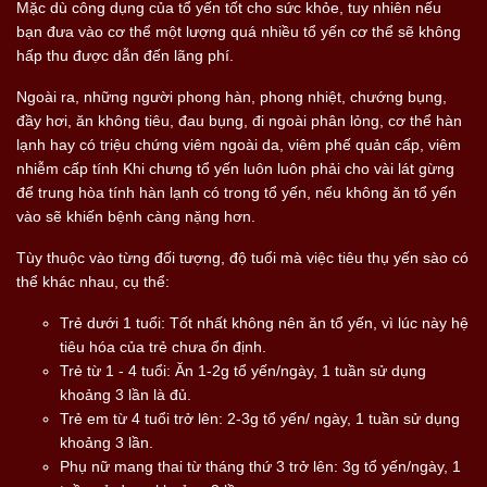
Mặc dù công dụng của tổ yến tốt cho sức khỏe, tuy nhiên nếu
bạn đưa vào cơ thể một lượng quá nhiều tổ yến cơ thể sẽ không
hấp thu được dẫn đến lãng phí.
Ngoài ra, những người phong hàn, phong nhiệt, chướng bụng,
đầy hơi, ăn không tiêu, đau bụng, đi ngoài phân lỏng, cơ thể hàn
lạnh hay có triệu chứng viêm ngoài da, viêm phế quản cấp, viêm
nhiễm cấp tính Khi chưng tổ yến luôn luôn phải cho vài lát gừng
để trung hòa tính hàn lạnh có trong tổ yến, nếu không ăn tổ yến
vào sẽ khiến bệnh càng nặng hơn.
Tùy thuộc vào từng đối tượng, độ tuổi mà việc tiêu thụ yến sào có
thể khác nhau, cụ thể:
Trẻ dưới 1 tuổi: Tốt nhất không nên ăn tổ yến, vì lúc này hệ
tiêu hóa của trẻ chưa ổn định.
Trẻ từ 1 - 4 tuổi: Ăn 1-2g tổ yến/ngày, 1 tuần sử dụng
khoảng 3 lần là đủ.
Trẻ em từ 4 tuổi trở lên: 2-3g tổ yến/ ngày, 1 tuần sử dụng
khoảng 3 lần.
Phụ nữ mang thai từ tháng thứ 3 trở lên: 3g tổ yến/ngày, 1