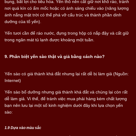
bụng, bất lợi cho tiêu hóa. Yến thô nên cất giữ nơi khô ráo, tránh
nơi quá kín có ẩm mốc hoặc có ánh sáng chiếu vào (năng lượng
ánh nắng mặt trời có thể phá vỡ cấu trúc và thành phần dinh
dưỡng của tổ yến).
Yến tươi cần để ráo nước, đựng trong hộp có nắp đậy và cất giữ
trong ngăn mát tủ lạnh được khoảng một tuần.
9. Phân biệt yến sào thật và giả bằng cách nào?
Yến sào có giá thành khá đắt nhưng lại rất dễ bị làm giả (Nguồn:
Internet)
Yến sào bổ dưỡng nhưng giá thành khá đắt và chúng lại còn rất
dễ làm giả. Vì thế, để tránh việc mua phải hàng kém chất lượng
bạn nên lưu lại một số kinh nghiệm dưới đây khi lựa chọn yến
sào:
1.9 Dựa vào màu sắc