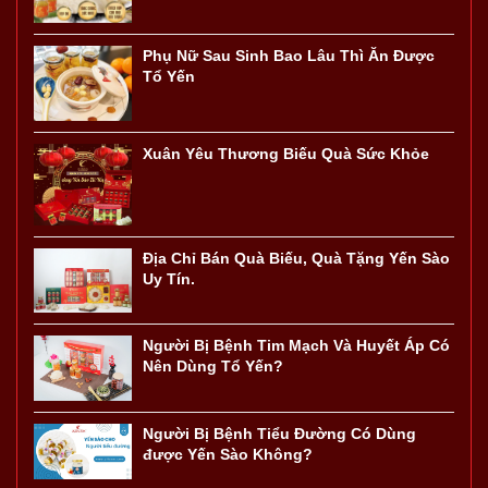
Phụ Nữ Sau Sinh Bao Lâu Thì Ăn Được
Tổ Yến
Xuân Yêu Thương Biếu Quà Sức Khỏe
Địa Chỉ Bán Quà Biếu, Quà Tặng Yến Sào
Uy Tín.
Người Bị Bệnh Tim Mạch Và Huyết Áp Có
Nên Dùng Tổ Yến?
Người Bị Bệnh Tiểu Đường Có Dùng
được Yến Sào Không?