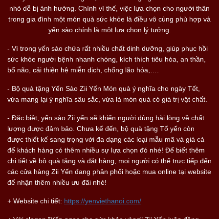
nhỏ dễ bị ảnh hưởng. Chính vì thế, việc lựa chọn cho người thân
trong gia đình một món quà sức khỏe là điều vô cùng phù hợp và
yến sào chính là một lựa chọn lý tưởng.
- Vì trong yến sào chứa rất nhiều chất dinh dưỡng, giúp phục hồi
sức khỏe người bệnh nhanh chóng, kích thích tiêu hóa, an thần,
bổ não, cải thiện hệ miễn dịch, chống lão hóa,….
- Bộ quà tặng Yến Sào Zii Yến Món quà ý nghĩa cho ngày Tết,
vừa mang lại ý nghĩa sâu sắc, vừa là món quà có giá trị vật chất.
- Đặc biệt, yến sào Zii yến sẽ khiến người dùng hài lòng về chất
lượng được đảm bảo. Chưa kể đến, bộ quà tặng Tổ yến còn
được thiết kế sang trọng với đa dạng các loại mẫu mã và giá cả
để khách hàng có thêm nhiều sự lựa chọn đó nhé! Để biết thêm
chi tiết về bộ quà tặng và đặt hàng, mọi người có thể trực tiếp đến
các cửa hàng Zii Yến đang phân phối hoặc mua online tại website
để nhận thêm nhiều ưu đãi nhé!
+ Website chi tiết:
https://yenviethanoi.com/