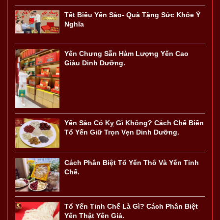
Tết Biếu Yến Sào- Quà Tặng Sức Khỏe Ý
Nghĩa
Yến Chưng Sẵn Hàm Lượng Yến Cao
Giàu Dinh Dưỡng.
Yến Sào Có Kỵ Gì Không? Cách Chế Biến
Tổ Yến Giữ Trọn Vẹn Dinh Dưỡng.
Cách Phân Biệt Tổ Yến Thô Và Yến Tinh
Chế.
Tổ Yến Tinh Chế Là Gì? Cách Phân Biệt
Yến Thật Yến Giả.