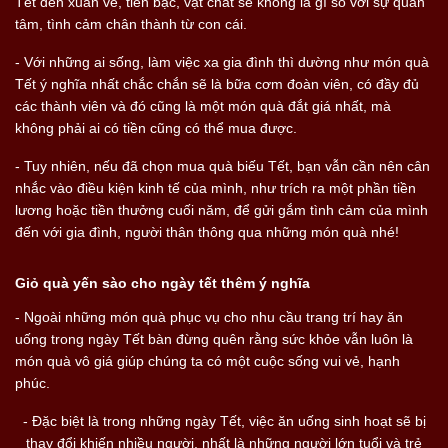
Tết đến xuân về, tiền bạc, vật chất sẽ không là gì so với sự quan
tâm, tình cảm chân thành từ con cái.
- Với những ai sống, làm việc xa gia đình thì dường như món quà
Tết ý nghĩa nhất chắc chắn sẽ là bữa cơm đoàn viên, có đầy đủ
các thành viên và đó cũng là một món quà đắt giá nhất, mà
không phải ai có tiền cũng có thể mua được.
- Tuy nhiên, nếu đã chọn mua quà biếu Tết, bạn vẫn cần nên cân
nhắc vào điều kiện kinh tế của mình, như trích ra một phần tiền
lương hoặc tiền thưởng cuối năm, để gửi gắm tình cảm của mình
đến với gia đình, người thân thông qua những món quà nhé!
Giỏ quà yến sào cho ngày tết thêm ý nghĩa
- Ngoài những món quà phục vụ cho nhu cầu trang trí hay ăn
uống trong ngày Tết bàn đừng quên rằng sức khỏe vẫn luôn là
món quà vô giá giúp chúng ta có một cuộc sống vui vẻ, hạnh
phúc.
- Đặc biệt là trong những ngày Tết, việc ăn uống sinh hoạt sẽ bị
thay đổi khiến nhiều người, nhất là những người lớn tuổi và trẻ