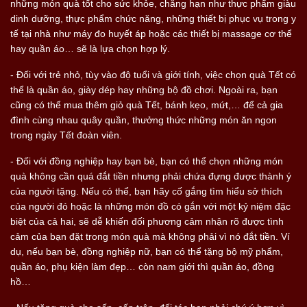
những món quà tốt cho sức khỏe, chẳng hạn như thực phẩm giàu
dinh dưỡng, thực phẩm chức năng, những thiết bị phục vụ trong y
tế tại nhà như máy đo huyết áp hoặc các thiết bị massage cơ thể
hay quần áo… sẽ là lựa chọn hợp lý.
- Đối với trẻ nhỏ, tùy vào độ tuổi và giới tính, việc chọn quà Tết có
thể là quần áo, giày dép hay những bộ đồ chơi. Ngoài ra, bạn
cũng có thể mua thêm giỏ quà Tết, bánh kẹo, mứt,… để cả gia
đình cùng nhau quây quần, thưởng thức những món ăn ngon
trong ngày Tết đoàn viên.
- Đối với đồng nghiệp hay bạn bè, bạn có thể chọn những món
quà không cần quá đắt tiền nhưng phải chứa đựng được thành ý
của người tặng. Nếu có thể, bạn hãy cố gắng tìm hiểu sở thích
của người đó hoặc là những món đồ có gắn với một kỷ niệm đặc
biệt của cả hai, sẽ dễ khiến đối phương cảm nhận rõ được tình
cảm của bạn đặt trong món quà mà không phải vì nó đắt tiền. Ví
dụ, nếu bạn bè, đồng nghiệp nữ, bạn có thể tặng bộ mỹ phẩm,
quần áo, phụ kiện làm đẹp… còn nam giới thì quần áo, đồng
hồ…