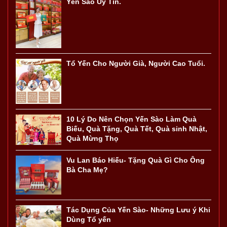
Yến Sào Uy Tín.
Tổ Yến Cho Người Già, Người Cao Tuổi.
10 Lý Do Nên Chọn Yến Sào Làm Quà
Biếu, Quà Tặng, Quà Tết, Quà sinh Nhật,
Quà Mừng Thọ
Vu Lan Báo Hiếu- Tặng Quà Gì Cho Ông
Bà Cha Mẹ?
Tác Dụng Của Yến Sào- Những Lưu ý Khi
Dùng Tổ yến