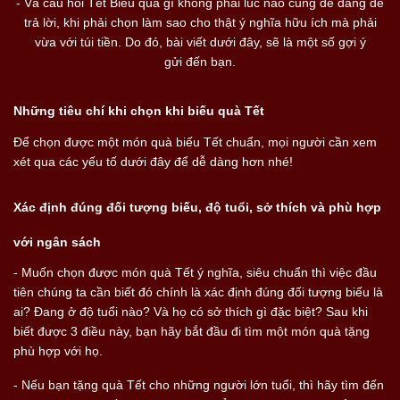
- Và câu hỏi Tết Biếu quà gì không phải lúc nào cũng dễ dàng để
trả lời, khi phải chọn làm sao cho thật ý nghĩa hữu ích mà phải
vừa với túi tiền. Do đó, bài viết dưới đây, sẽ là một số gợi ý
gửi đến bạn.
Những tiêu chí khi chọn khi biếu quà Tết
Để chọn được một món quà biếu Tết chuẩn, mọi người cần xem
xét qua các yếu tố dưới đây để dễ dàng hơn nhé!
Xác định đúng đối tượng biếu, độ tuổi, sở thích và phù hợp
với ngân sách
- Muốn chọn được món quà Tết ý nghĩa, siêu chuẩn thì việc đầu
tiên chúng ta cần biết đó chính là xác định đúng đối tượng biếu là
ai? Đang ở độ tuổi nào? Và họ có sở thích gì đặc biệt? Sau khi
biết được 3 điều này, bạn hãy bắt đầu đi tìm một món quà tặng
phù hợp với họ.
- Nếu bạn tặng quà Tết cho những người lớn tuổi, thì hãy tìm đến