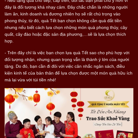
- Nếu tặng quà cho sếp, cấp trên, đối tác bạn phải chú ý hơn vì
đây là đối tượng khá nhạy cảm. Đây chắc chắn là những người
làm ăn, kinh doanh và đương nhiên họ sẽ rất chú trọng vào
phong thủy, từ đó, quà Tết bạn chọn không cần quá đắt tiền
nhưng nếu biết cách lựa chọn những món quà phong thủy, cây
quất, cây đào hoặc đặc sản địa phương,…sẽ là lựa chọn thích
hợp.
- Trên đây chỉ là việc bạn chọn lựa quà Tết sao cho phù hợp với
đối tượng nhận, nhưng quan trọng vẫn là thành ý lớn của người
tặng. Do đó, bạn cần đi đôi với việc cân nhắc ngân sách, điều
kiện kinh tế của bản thân để lựa chọn được một món quà hữu ích
mà lại vừa với túi tiền nhé!