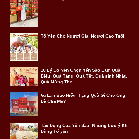
Tổ Yến Cho Người Già, Người Cao Tuổi.
10 Lý Do Nên Chọn Yến Sào Làm Quà
Biếu, Quà Tặng, Quà Tết, Quà sinh Nhật,
Quà Mừng Thọ
Vu Lan Báo Hiếu- Tặng Quà Gì Cho Ông
Bà Cha Mẹ?
Tác Dụng Của Yến Sào- Những Lưu ý Khi
Dùng Tổ yến