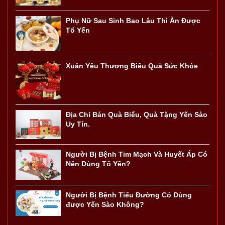
Phụ Nữ Sau Sinh Bao Lâu Thì Ăn Được
Tổ Yến
Xuân Yêu Thương Biếu Quà Sức Khỏe
Địa Chỉ Bán Quà Biếu, Quà Tặng Yến Sào
Uy Tín.
Người Bị Bệnh Tim Mạch Và Huyết Áp Có
Nên Dùng Tổ Yến?
Người Bị Bệnh Tiểu Đường Có Dùng
được Yến Sào Không?