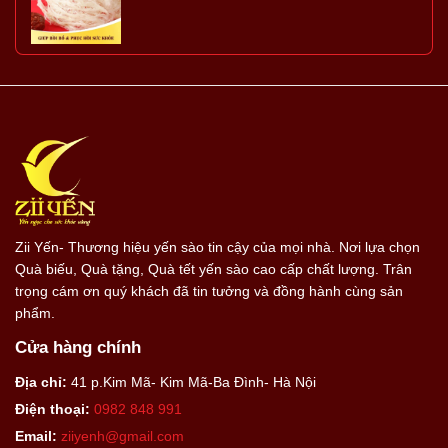
Zii Yến- Thương hiệu yến sào tin cậy của mọi nhà. Nơi lựa chọn
Quà biếu, Quà tặng, Quà tết yến sào cao cấp chất lượng. Trân
trọng cám ơn quý khách đã tin tưởng và đồng hành cùng sản
phẩm.
Cửa hàng chính
Địa chỉ:
41 p.Kim Mã- Kim Mã-Ba Đình- Hà Nội
Điện thoại:
0982 848 991
Email:
ziiyenh@gmail.com