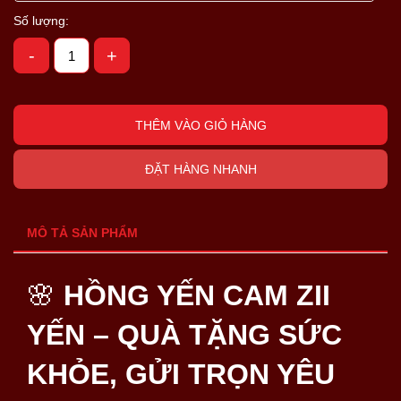
Số lượng:
-
+
THÊM VÀO GIỎ HÀNG
ĐẶT HÀNG NHANH
MÔ TẢ SẢN PHẨM
🌸
HỒNG YẾN CAM ZII
YẾN – QUÀ TẶNG SỨC
KHỎE, GỬI TRỌN YÊU