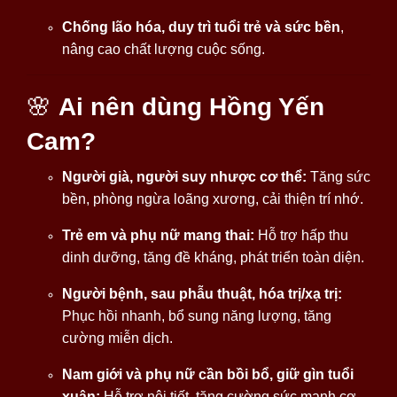
Chống lão hóa, duy trì tuổi trẻ và sức bền
,
nâng cao chất lượng cuộc sống.
🌸
Ai nên dùng Hồng Yến
Cam?
Người già, người suy nhược cơ thể:
Tăng sức
bền, phòng ngừa loãng xương, cải thiện trí nhớ.
Trẻ em và phụ nữ mang thai:
Hỗ trợ hấp thu
dinh dưỡng, tăng đề kháng, phát triển toàn diện.
Người bệnh, sau phẫu thuật, hóa trị/xạ trị:
Phục hồi nhanh, bổ sung năng lượng, tăng
cường miễn dịch.
Nam giới và phụ nữ cần bồi bổ, giữ gìn tuổi
xuân:
Hỗ trợ nội tiết, tăng cường sức mạnh cơ