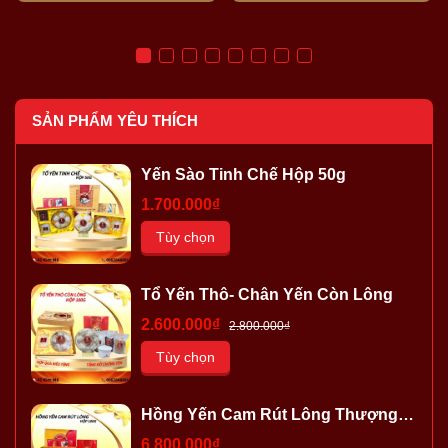
SẢN PHẨM YÊU THÍCH
Yến Sào Tinh Chế Hộp 50g
1.700.000₫
Tùy chọn
Tổ Yến Thô- Chân Yến Còn Lông
2.600.000₫
2.800.000₫
Tùy chọn
Hồng Yến Cam Rút Lông Thượng
Hạng
6.800.000₫