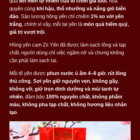
qua
lên men tự nhiên của tổ chim già tuổi
, hòa
quyện cùng
khí hậu, thổ nhưỡng và nắng gió biển
đảo
. Sản lượng hồng yến chỉ chiếm
1% so với yến
trắng
, chính vì vậy, mỗi tai yến là
món quà hiếm quý,
giá trị vượt trội
.
Hồng yến cam Zii Yến đã được làm sạch lông và tạp
chất. người dùng chỉ việc ngâm nở và chưng không
cần phải làm sach lại.
Mỗi tổ yến được
phun nước ủ ẩm 4–6 giờ, rút lông
thủ công
.
Sợi yến giữ nguyên vẹn, không gãy,
không vỡ, giữ trọn dinh dưỡng và mùi tanh tự
nhiên
, đảm bảo
100% nguyên chất, không phẩm
màu, không pha tạp chất, không hương liệu nhân
tạo
.