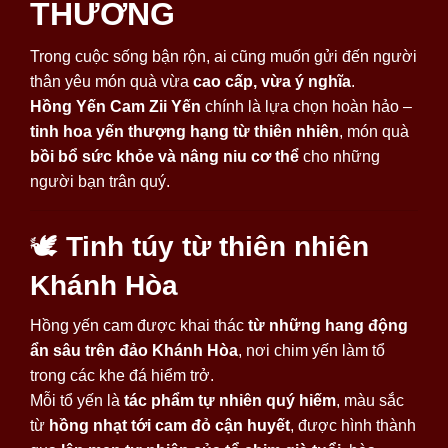
THƯƠNG
Trong cuộc sống bận rộn, ai cũng muốn gửi đến người
thân yêu món quà vừa
cao cấp, vừa ý nghĩa
.
Hồng Yến Cam Zii Yến
chính là lựa chọn hoàn hảo –
tinh hoa yến thượng hạng từ thiên nhiên
, món quà
bồi bổ sức khỏe và nâng niu cơ thể
cho những
người bạn trân quý.
🕊
Tinh túy từ thiên nhiên
Khánh Hòa
Hồng yến cam được khai thác
từ những hang động
ẩn sâu trên đảo Khánh Hòa
, nơi chim yến làm tổ
trong các khe đá hiểm trở.
Mỗi tổ yến là
tác phẩm tự nhiên quý hiếm
, màu sắc
từ
hồng nhạt tới cam đỏ cận huyết
, được hình thành