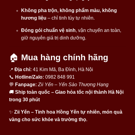
Không pha trộn, không phẩm màu, không
hương liệu
– chỉ tinh túy tự nhiên.
Đóng gói chuẩn vệ sinh
, vận chuyển an toàn,
giữ nguyên giá trị dinh dưỡng.
🏠
Mua hàng chính hãng
Địa chỉ:
41 Kim Mã, Ba Đình, Hà Nội
📍
📞
Hotline/Zalo:
0982 848 991
💬
Fanpage:
Zii Yến – Yến Sào Thượng Hạng
🚚
Ship toàn quốc – Giao hỏa tốc nội thành Hà Nội
trong 30 phút
✨
Zii Yến – Tinh hoa Hồng Yến tự nhiên, món quà
vàng cho sức khỏe và trường thọ
.