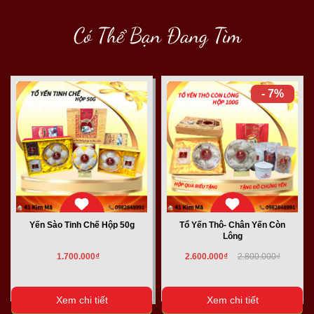
Có Thể Bạn Đang Tìm
- 7%
Yến Sào Tinh Chế Hộp 50g
Tổ Yến Thô- Chân Yến Còn
Lông
1.700.000₫
2.600.000₫
2.800.000₫
Xem chi tiết
Xem chi tiết