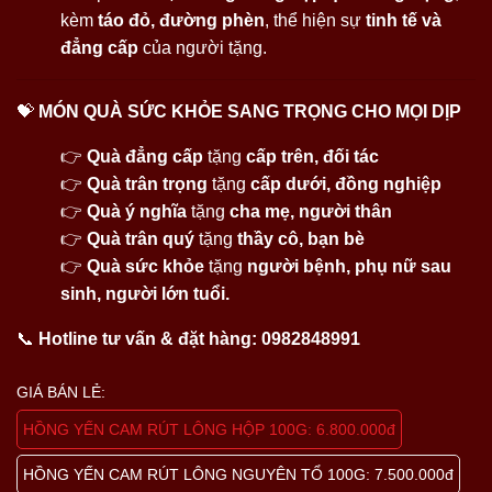
kèm
táo đỏ, đường phèn
, thể hiện sự
tinh tế và
đẳng cấp
của người tặng.
💝
MÓN QUÀ SỨC KHỎE SANG TRỌNG CHO MỌI DỊP
👉
Quà đẳng cấp
tặng
cấp trên, đối tác
👉
Quà trân trọng
tặng
cấp dưới, đồng nghiệp
👉
Quà ý nghĩa
tặng
cha mẹ, người thân
👉
Quà trân quý
tặng
thầy cô, bạn bè
👉
Quà sức khỏe
tặng
người bệnh, phụ nữ sau
sinh, người lớn tuổi.
📞
Hotline tư vấn & đặt hàng:
0982848991
GIÁ BÁN LẺ:
HỒNG YẾN CAM RÚT LÔNG HỘP 100G: 6.800.000đ
HỒNG YẾN CAM RÚT LÔNG NGUYÊN TỔ 100G: 7.500.000đ