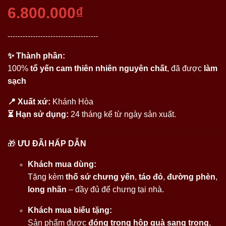
6.800.000₫
------------------------------------
✨ Thành phần:
100%
tổ yến cam thiên nhiên nguyên chất
, đã được
làm
sạch
📍 Xuất xứ:
Khánh Hòa
⏳ Hạn sử dụng:
24 tháng kể từ ngày sản xuất.
🎁
ƯU ĐÃI HẤP DẪN
Khách mua dùng:
Tặng kèm
thố sứ chưng yến
,
táo đỏ
,
đường phèn
,
long nhãn
– đầy đủ để chưng tại nhà.
Khách mua biếu tặng:
Sản phẩm được
đóng trong hộp quà sang trọng
,