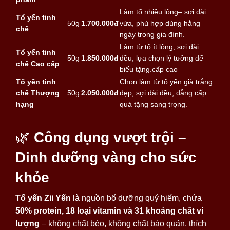
Làm tổ nhiều lông– sợi dài
Tổ yến tinh
50g
1.700.000đ
vừa, phù hợp dùng hằng
chế
ngày trong gia đình.
Làm từ tổ ít lông, sợi dài
Tổ yến tinh
50g
1.850.000đ
đều, lựa chọn lý tưởng để
chế Cao cấp
biếu tặng.cấp cao
Tổ yến tinh
Chọn làm từ tổ yến già trắng
chế Thượng
50g
2.050.000đ
đẹp, sợi dài đều, đẳng cấp
hạng
quà tặng sang trọng.
🌿
Công dụng vượt trội –
Dinh dưỡng vàng cho sức
khỏe
Tổ yến Zii Yến
là nguồn bổ dưỡng quý hiếm, chứa
50% protein, 18 loại vitamin và 31 khoáng chất vi
lượng
– không chất béo, không chất bảo quản, thích