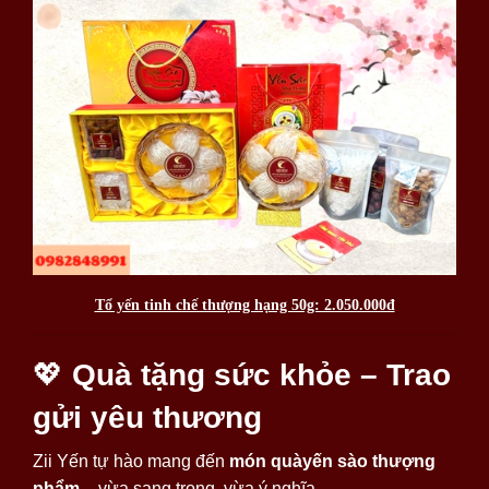
Tổ yến tinh chế thượng hạng 50g: 2.050.000đ
💖
Quà tặng sức khỏe – Trao
gửi yêu thương
Zii Yến tự hào mang đến
món quàyến sào thượng
phẩm
– vừa sang trọng, vừa ý nghĩa