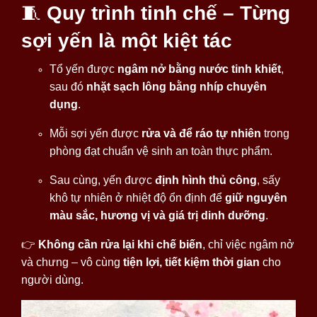
🧵
Quy trình tinh chế – Từng
sợi yến là một kiệt tác
Tổ yến được
ngâm nở bằng nước tinh khiết
,
sau đó
nhặt sạch lông bằng nhíp chuyên
dụng
.
Mỗi sợi yến được
rửa và để ráo tự nhiên
trong
phòng đạt chuẩn vệ sinh an toàn thực phẩm.
Sau cùng, yến được
định hình thủ công
, sấy
khô tự nhiên ở nhiệt độ ổn định để
giữ nguyên
màu sắc, hương vị và giá trị dinh dưỡng
.
👉
Không cần rửa lại khi chế biến
, chỉ việc ngâm nở
và chưng – vô cùng
tiện lợi, tiết kiệm thời gian
cho
người dùng.