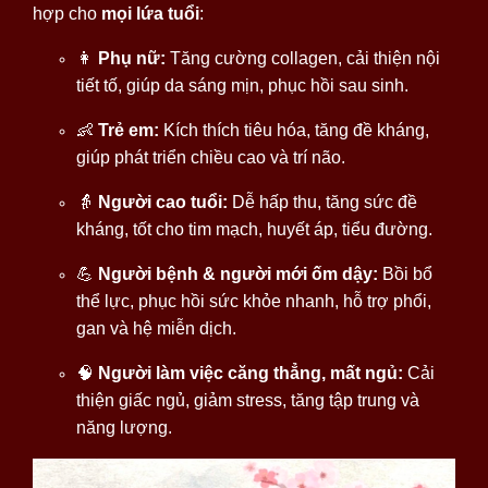
hợp cho
mọi lứa tuổi
:
👩
Phụ nữ:
Tăng cường collagen, cải thiện nội
tiết tố, giúp da sáng mịn, phục hồi sau sinh.
👶
Trẻ em:
Kích thích tiêu hóa, tăng đề kháng,
giúp phát triển chiều cao và trí não.
👵
Người cao tuổi:
Dễ hấp thu, tăng sức đề
kháng, tốt cho tim mạch, huyết áp, tiểu đường.
💪
Người bệnh & người mới ốm dậy:
Bồi bổ
thể lực, phục hồi sức khỏe nhanh, hỗ trợ phổi,
gan và hệ miễn dịch.
🧠
Người làm việc căng thẳng, mất ngủ:
Cải
thiện giấc ngủ, giảm stress, tăng tập trung và
năng lượng.