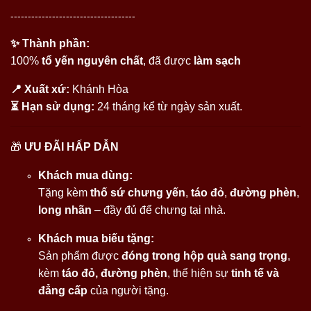
------------------------------------
✨ Thành phần:
100%
tổ yến nguyên chất
, đã được
làm sạch
📍 Xuất xứ:
Khánh Hòa
⏳ Hạn sử dụng:
24 tháng kể từ ngày sản xuất.
🎁
ƯU ĐÃI HẤP DẪN
Khách mua dùng:
Tặng kèm
thố sứ chưng yến
,
táo đỏ
,
đường phèn
,
long nhãn
– đầy đủ để chưng tại nhà.
Khách mua biếu tặng:
Sản phẩm được
đóng trong hộp quà sang trọng
,
kèm
táo đỏ, đường phèn
, thể hiện sự
tinh tế và
đẳng cấp
của người tặng.