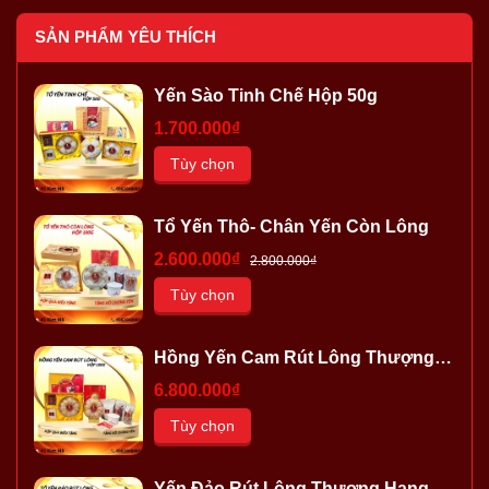
SẢN PHẨM YÊU THÍCH
Yến Sào Tinh Chế Hộp 50g
1.700.000₫
Tùy chọn
Tổ Yến Thô- Chân Yến Còn Lông
2.600.000₫
2.800.000₫
Tùy chọn
Hồng Yến Cam Rút Lông Thượng
Hạng
6.800.000₫
Tùy chọn
Yến Đảo Rút Lông Thượng Hạng