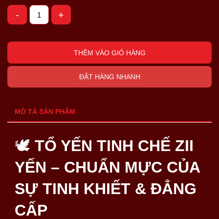
-
+
THÊM VÀO GIỎ HÀNG
ĐẶT HÀNG NHANH
MÔ TẢ SẢN PHẨM
🕊️
TỔ YẾN TINH CHẾ ZII
YẾN – CHUẨN MỰC CỦA
SỰ TINH KHIẾT & ĐẲNG
CẤP