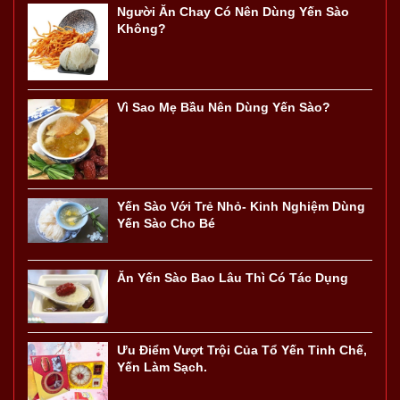
Người Ăn Chay Có Nên Dùng Yến Sào
Không?
Vì Sao Mẹ Bầu Nên Dùng Yến Sào?
Yến Sào Với Trẻ Nhỏ- Kinh Nghiệm Dùng
Yến Sào Cho Bé
Ăn Yến Sào Bao Lâu Thì Có Tác Dụng
Ưu Điểm Vượt Trội Của Tổ Yến Tinh Chế,
Yến Làm Sạch.