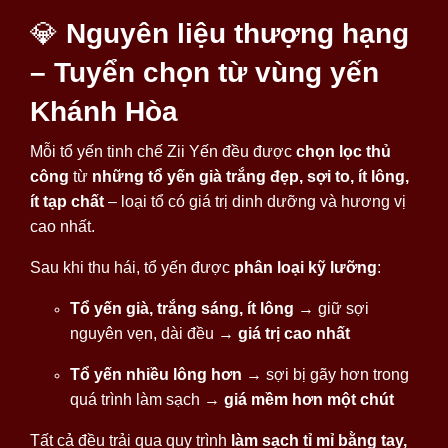
💎
Nguyên liệu thượng hạng
– Tuyển chọn từ vùng yến
Khánh Hòa
Mỗi tổ yến tinh chế Zii Yến đều được
chọn lọc thủ
công
từ
những tổ yến già trắng đẹp, sợi to, ít lông,
ít tạp chất
– loại tổ có giá trị dinh dưỡng và hương vị
cao nhất.
Sau khi thu hái, tổ yến được
phân loại kỹ lưỡng
:
Tổ yến già, trắng sáng, ít lông
→ giữ sợi
nguyên vẹn, dài đều →
giá trị cao nhất
Tổ yến nhiều lông hơn
→ sợi bị gãy hơn trong
quá trình làm sạch →
giá mềm hơn một chút
Tất cả đều trải qua quy trình
làm sạch tỉ mỉ bằng tay,