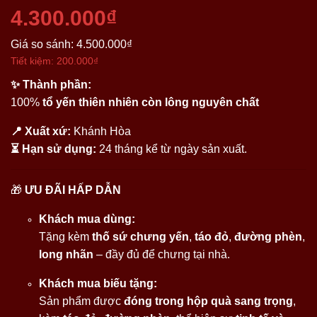
4.300.000₫
Giá so sánh:
4.500.000₫
Tiết kiệm:
200.000₫
✨ Thành phần:
100%
tổ yến thiên nhiên còn lông nguyên chất
📍 Xuất xứ:
Khánh Hòa
⏳ Hạn sử dụng:
24 tháng kể từ ngày sản xuất.
🎁
ƯU ĐÃI HẤP DẪN
Khách mua dùng:
Tặng kèm
thố sứ chưng yến
,
táo đỏ
,
đường phèn
,
long nhãn
– đầy đủ để chưng tại nhà.
Khách mua biếu tặng:
Sản phẩm được
đóng trong hộp quà sang trọng
,