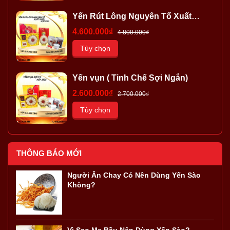
Yến Rút Lông Nguyên Tổ Xuất
Khẩu
4.600.000₫
4.800.000₫
Tùy chọn
Yến vụn ( Tinh Chế Sợi Ngắn)
2.600.000₫
2.700.000₫
Tùy chọn
THÔNG BÁO MỚI
Người Ăn Chay Có Nên Dùng Yến Sào
Không?