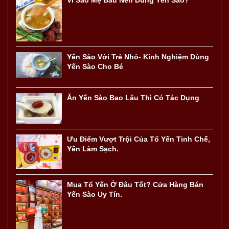
Vì Sao Mẹ Bầu Nên Dùng Yến Sào?
Yến Sào Với Trẻ Nhỏ- Kinh Nghiệm Dùng
Yến Sào Cho Bé
Ăn Yến Sào Bao Lâu Thì Có Tác Dụng
Ưu Điểm Vượt Trội Của Tổ Yến Tinh Chế,
Yến Làm Sạch.
Mua Tổ Yến Ở Đâu Tốt? Cửa Hàng Bán
Yến Sào Uy Tín.