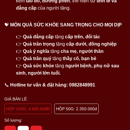
kèm
táo đỏ, đường phèn
, thể hiện sự
tinh tế và
đẳng cấp
của người tặng.
💝
MÓN QUÀ SỨC KHỎE SANG TRỌNG CHO MỌI DỊP
👉
Quà đẳng cấp
tặng
cấp trên, đối tác
👉
Quà trân trọng
tặng
cấp dưới, đồng nghiệp
👉
Quà ý nghĩa
tặng
cha mẹ, người thân
👉
Quà trân quý
tặng
thầy cô, bạn bè
👉
Quà sức khỏe
tặng
người bệnh, phụ nữ sau
sinh, người lớn tuổi.
📞
Hotline tư vấn & đặt hàng:
0982848991
GIÁ BÁN LẺ:
HỘP 100G: 4.600.000Đ
HỘP 50G: 2.350.000đ
Số lượng: