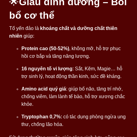
🌟
Giàu dinh dưỡng – Bồi
bổ cơ thể
Tổ yến đảo là
khoáng chất và dưỡng chất thiên
nhiên
giúp:
Protein cao (50-52%)
, không mỡ, hỗ trợ phục
hồi cơ bắp và tăng năng lượng.
16 nguyên tố vi lượng
: Sắt, Kẽm, Magie… hỗ
trợ sinh lý, hoạt động thần kinh, sức đề kháng.
Amino acid quý giá
: giúp bổ não, tăng trí nhớ,
chống viêm, làm lành tế bào, hỗ trợ xương chắc
khỏe.
Tryptophan 0,7%:
có tác dụng phòng ngừa ung
thư, chống lão hóa.