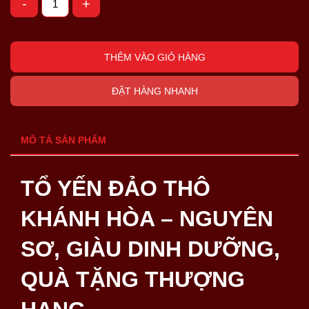
-
+
THÊM VÀO GIỎ HÀNG
ĐẶT HÀNG NHANH
MÔ TẢ SẢN PHẨM
TỔ YẾN ĐẢO THÔ
KHÁNH HÒA – NGUYÊN
SƠ, GIÀU DINH DƯỠNG,
QUÀ TẶNG THƯỢNG